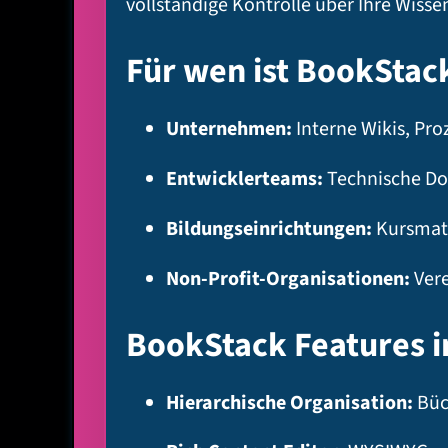
vollständige Kontrolle über Ihre Wiss
Für wen ist BookStac
Unternehmen:
Interne Wikis, P
Entwicklerteams:
Technische Do
Bildungseinrichtungen:
Kursmate
Non-Profit-Organisationen:
Vere
BookStack Features i
Hierarchische Organisation:
Büc