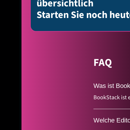
übersichtlich
Starten Sie noch heu
FAQ
Was ist Book
BookStack ist e
Erstellung und
Unternehmensw
Welche Edito
und Teamkollab