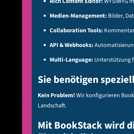
Rich Content Editor:
WYSIWYG mi
Medien-Management:
Bilder, Da
Collaboration Tools:
Kommentare,
API & Webhooks:
Automatisierung
Multi-Language:
Unterstützung f
Sie benötigen spezie
Kein Problem!
Wir konfigurieren BookS
Landschaft.
Mit BookStack wird d