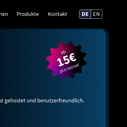
ehen
Produkte
Kontakt
DE
EN
15€
ab
pro monat
t gehostet und benutzerfreundlich.