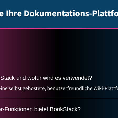
te Ihre Dokumentations-Plattf
Stack und wofür wird es verwendet?
ine selbst gehostete, benutzerfreundliche Wiki-Plattf
 Organisation von Dokumentation. Sie eignet sich perf
ikis, Wissensdatenbanken, Handbücher, Prozessdo
r-Funktionen bietet BookStack?
oration. BookStack organisiert Inhalte in einer hiera