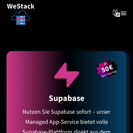
ab
50€
pro monat
Supabase
Nutzen Sie Supabase sofort – unser
Managed App-Service bietet volle
Supabase‑Plattform direkt aus dem