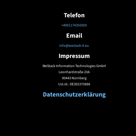
Telefon
+4991174393000
Email
info@westack-it.eu
Impressum
WeStack Information Technologies GmbH
Leonhardstraße 20A
90443 Nürnberg
Ust.Id.: DE365370888
Datenschutzerklärung