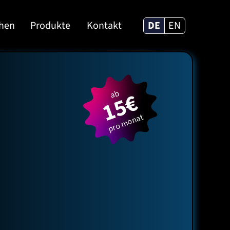
ehen
Produkte
Kontakt
DE
EN
15€
ab
pro monat