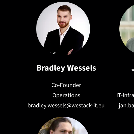
Bradley Wessels
Co-Founder
Operations
IT-Inf
bradley.wessels@westack-it.eu
jan.b