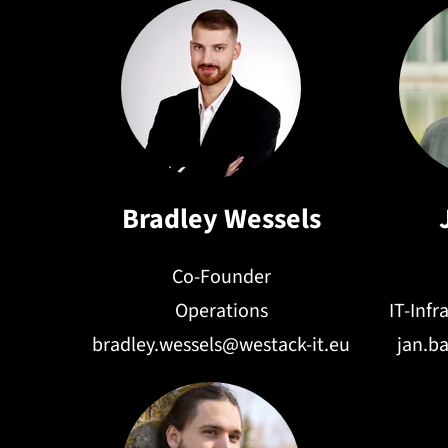
Bradley Wessels
Co-Founder
Operations
IT-Inf
bradley.wessels@westack-it.eu
jan.b