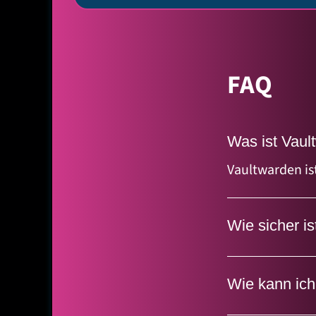
FAQ
Was ist Vaul
Vaultwarden is
kompatibel ist
um eine besser
Wie sicher i
eignet sich id
Sehr sicher! 
Open-Source-Tr
256, PBKDF2) fü
Wie kann ich
Client-Seite (a
Das Erstellen 