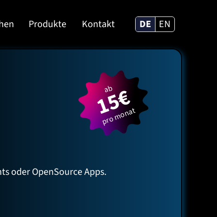
ehen
Produkte
Kontakt
DE
EN
15€
ab
pro monat
ents oder OpenSource Apps.