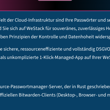
elt der Cloud-Infrastruktur sind Ihre Passwörter und 
ie sich auf WeStack für souveränes, zuverlässiges Ho
lben Prinzipien der Kontrolle und Datenhoheit widersp
ie sichere, ressourceneffiziente und vollständig DSGV
s unkomplizierte 1-Klick-Managed-App auf Ihrer WeSta
rce-Passwortmanager-Server, der in Rust geschrieben i
offiziellen Bitwarden-Clients (Desktop-, Browser- und 