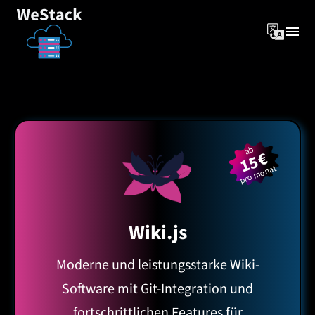
ab
15€
pro monat
Wiki.js
Moderne und leistungsstarke Wiki-
Software mit Git-Integration und
fortschrittlichen Features für