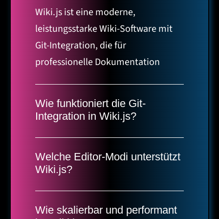
Wiki.js ist eine moderne,
leistungsstarke Wiki-Software mit
Git-Integration, die für
professionelle Dokumentation
entwickelt wurde. Sie bietet eine
schlanke Benutzeroberfläche, Git-
Wie funktioniert die Git-
basierte Versionskontrolle, Echtzeit-
Integration in Wiki.js?
Kollaboration, erweiterte
Wiki.js bietet native Git-Integration,
Suchfunktionen und umfangreiche
die automatische Synchronisation
Welche Editor-Modi unterstützt
Anpassungsmöglichkeiten. Wiki.js
mit Git-Repositories ermöglicht. Alle
Wiki.js?
ist besonders für technische Teams
Änderungen werden als Git-
Wiki.js bietet mehrere Editor-Modi:
und Organisationen geeignet, die
Commits gespeichert, was
einen visuellen WYSIWYG-Editor für
Wie skalierbar und performant
Wert auf moderne Workflows legen.