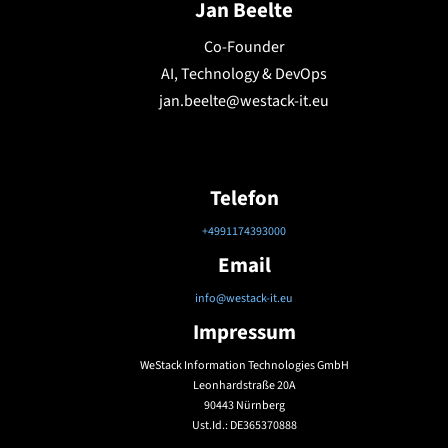
Jan Beelte
Co-Founder
AI, Technology & DevOps
jan.beelte@westack-it.eu
Telefon
+4991174393000
Email
info@westack-it.eu
Impressum
WeStack Information Technologies GmbH
Leonhardstraße 20A
90443 Nürnberg
Ust.Id.: DE365370888