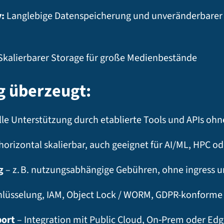
:
Langlebige Datenspeicherung und unveränderbarer S
kalierbarer Storage für große Medienbestände
 überzeugt:
olle Unterstützung durch etablierte Tools und APIs oh
horizontal skalierbar, auch geeignet für AI/ML, HPC o
g
– z. B. nutzungsabhängige Gebühren, ohne ingress un
hlüsselung, IAM, Object Lock / WORM, GDPR-konforme S
port
– Integration mit Public Cloud, On‑Prem oder Edge