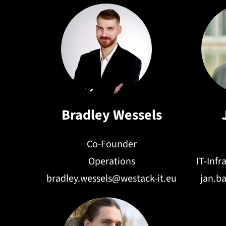
Bradley Wessels
Co-Founder
Operations
IT-Inf
bradley.wessels@westack-it.eu
jan.b