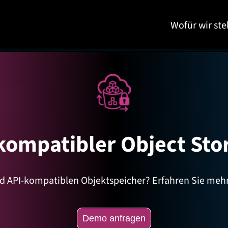
Wofür wir st
kompatibler Object Sto
und API-kompatiblen Objektspeicher? Erfahren Sie meh
Demo anfragen