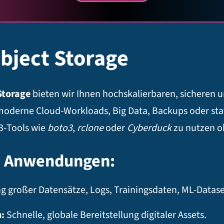
bject Storage
Storage
bieten wir Ihnen hochskalierbaren, sicheren 
moderne Cloud‑Workloads, Big Data, Backups oder stat
S3‑Tools wie
boto3
,
rclone
oder
Cyberduck
zu nutzen 
he Anwendungen:
 großer Datensätze, Logs, Trainingsdaten, ML-Datase
:
Schnelle, globale Bereitstellung digitaler Assets.