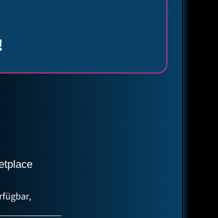
!
etplace
rfügbar,