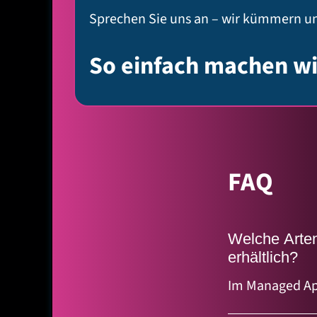
Sprechen Sie uns an – wir kümmern un
So einfach machen w
FAQ
Welche Arte
erhältlich?
Im Managed App
darunter Tools