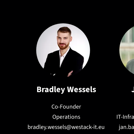
Bradley Wessels
Co-Founder
Operations
IT-Inf
bradley.wessels@westack-it.eu
jan.b